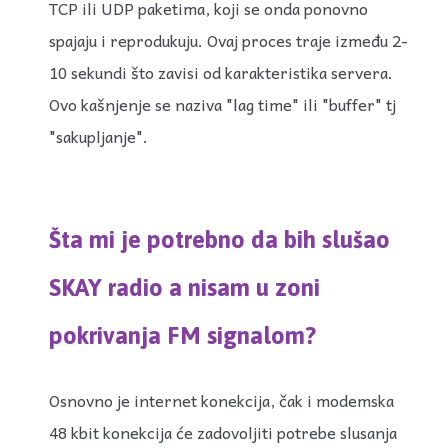
TCP ili UDP paketima, koji se onda ponovno
spajaju i reprodukuju. Ovaj proces traje između 2-
10 sekundi što zavisi od karakteristika servera.
Ovo kašnjenje se naziva "lag time" ili "buffer" tj
"sakupljanje".
Šta mi je potrebno da bih slušao
SKAY radio a nisam u zoni
pokrivanja FM signalom?
Osnovno je internet konekcija, čak i modemska
48 kbit konekcija će zadovoljiti potrebe slusanja