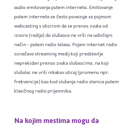
audio emitovanja putem interneta. Emitovanje
putem interneta se često povezuje sa pojmom
webcasting s obzirom da se prenos zvuka od
izvora (radija) do slušaoca ne vrši na uobičajni
način - putem radio talasa. Pojam internet radio
označava streaming medij koji predstavlja
neprekidan prenos zvuka slušaocima, na koji
slušalac ne vrši nikakav uticaj (promenu npr.
frekvencije) kao kod slušanja radio stanica putem
klasičnog radio prijemnika.
Na kojim mestima mogu da