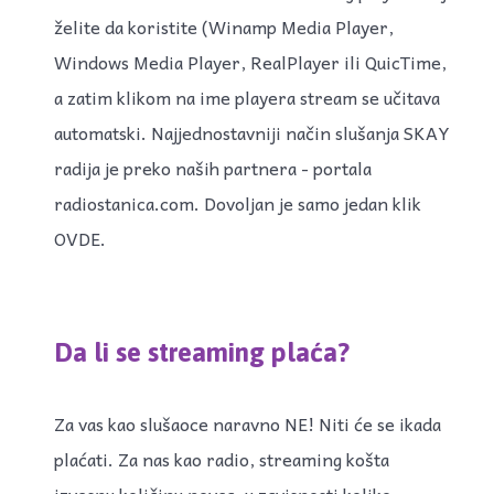
želite da koristite (Winamp Media Player,
Windows Media Player, RealPlayer ili QuicTime,
a zatim klikom na ime playera stream se učitava
automatski. Najjednostavniji način slušanja SKAY
radija je preko naših partnera - portala
radiostanica.com. Dovoljan je samo jedan klik
OVDE.
Da li se streaming plaća?
Za vas kao slušaoce naravno NE! Niti će se ikada
plaćati. Za nas kao radio, streaming košta
izvesnu količinu novca, u zavisnosti koliko