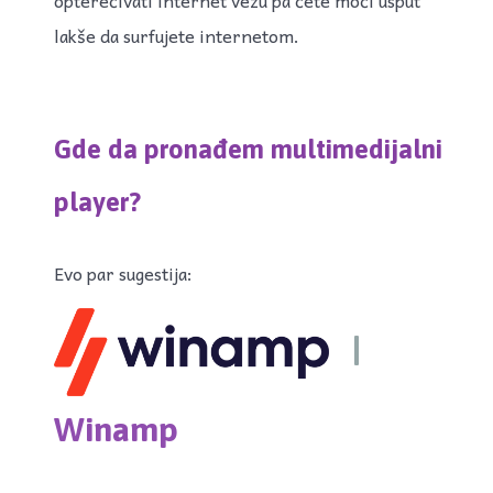
lakše da surfujete internetom.
Gde da pronađem multimedijalni
player?
Evo par sugestija:
|
Winamp