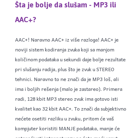
Šta je bolje da slušam - MP3 ili
AAC+?
AAC+! Naravno AAC+ iz više razloga! AAC+ je
noviji sistem kodiranja zvuka koji sa manjom
količinom podataka u sekundi daje bolje rezultate
pri slušanju radija, plus što je zvuk u STEREO
tehnici. Naravno to ne znači da je MP3 loš, ali
ima i boljih rešenja (malo je zastareo). Primera
radi, 128 kbit MP3 stereo zvuk ima gotovo isti
kvalitet kao 32 kbit AAC+. To znači da subjektivno
nećete osetiti razliku u zvuku, pritom će vaš
kompjuter koristiti MANJE podataka, manje će
opterećivati internet vezu pa ćete moći usput