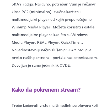
SKAY radija. Naravno, potreban Vam je računar
klase PC2 (minimalno), zvučna kartica i
multimedijalni player od kojih preporučujemo
Winamp Media Player. Možete koristiti i ostale
multimedijalne playere kao što su Windows
Media Player, REAL Player, QuickTime...
Najjednostavniji način slušanja SKAY radija je
preko naših partnera - portala radiostanica.com.
Dovoljan je samo jedan klik OVDE.
Kako da pokrenem stream?
Treba izabarati vrstu multimedialnog playera koji