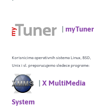
|
myTuner
Korisnicima operativnih sistema Linux, BSD,
Unix i sl. preporucujemo sledece programe:
|
X MultiMedia
System